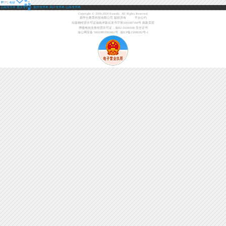
登
考研
导
录
云南专升本
重庆专升本
贵州专升本
四川专升本
山东专升本
航
Copyright © 2018-2024 Exueshi. All Rights Reserved.
易学仕教育科技有限公司 版权所有
平台公约
出版物经营许可证渝南岸新出发书字第5001087306号
刷新页面
增值电信业务经营许可证：渝B2-20200188
安全证书
渝公网安备 50010802003061号
渝ICP备15008282号-1