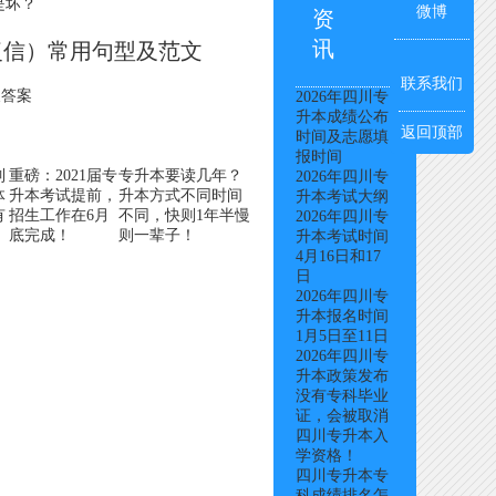
是坏？
微博
资
讯
复信）常用句型及范文
联系我们
及答案
2026年四川专
升本成绩公布
返回顶部
时间及志愿填
报时间
制
重磅：2021届专
专升本要读几年？
2026年四川专
体
升本考试提前，
升本方式不同时间
升本考试大纲
有
招生工作在6月
不同，快则1年半慢
2026年四川专
底完成！
则一辈子！
升本考试时间
4月16日和17
日
2026年四川专
升本报名时间
1月5日至11日
2026年四川专
升本政策发布
没有专科毕业
证，会被取消
四川专升本入
学资格！
四川专升本专
科成绩排名怎