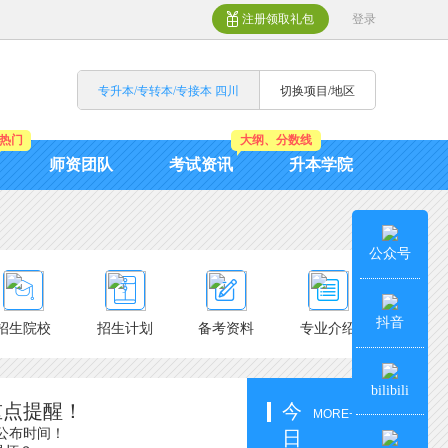
注册领取礼包
登录
专升本/专转本/专接本 四川
切换项目/地区
热门
大纲、分数线
师资团队
考试资讯
升本学院
公众号
抖音
招生院校
招生计划
备考资料
专业介绍
bilibili
重点提醒！
今
MORE+
单公布时间！
日