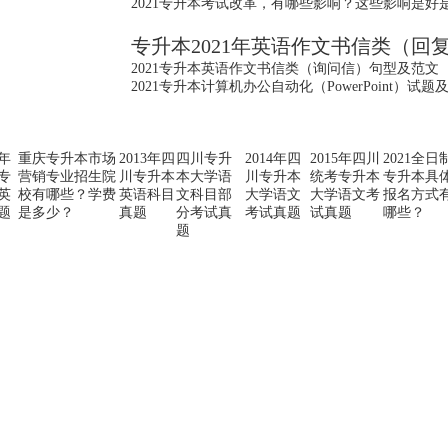
2021专升本考试改革，有哪些影响？这些影响是好
专升本2021年英语作文书信类（回
2021专升本英语作文书信类（询问信）句型及范文
2021专升本计算机办公自动化（PowerPoint）试题
1年
重庆专升本市场
2013年四
四川专升
2014年四
2015年四川
2021全日
专
营销专业招生院
川专升本
本大学语
川专升本
统考专升本
专升本具
英
校有哪些？学费
英语科目
文科目部
大学语文
大学语文考
报名方式
题
是多少？
真题
分考试真
考试真题
试真题
哪些？
题