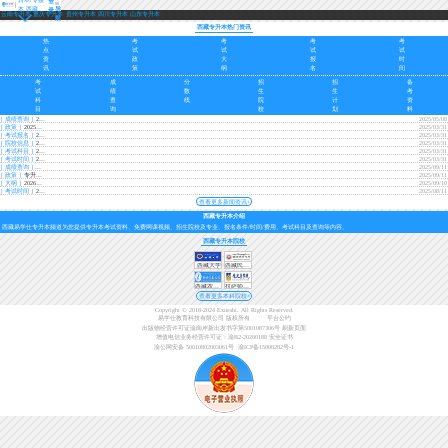
登
本 西藏
导
录
云南专升本
重庆专升本
贵州专升本
四川专升本
山东专升本
航
西藏专升本热门资讯
热
考
考
考
考
点
试
试
试
试
资
政
大
报
时
讯
策
纲
名
间
考
成
分
招
招
备
试
绩
数
生
生
考
科
查
线
院
计
资
目
询
校
划
料
[ 成绩查询 ]
2025年西藏专升本成绩查询时间5月8日至31日
2025/05/08
[ 政策 ]
2025西藏专升本考试政策发布
2025/03/31
[ 考试报名 ]
2025西藏专升本报名时间3月28日至4月3日
2025/03/31
[ 院校信息 ]
2025西藏专升本院校及招生专业一览表
2025/03/31
[ 考试科目 ]
2025西藏专升本考试科目及参考教材
2025/03/31
[ 考试时间 ]
2025西藏专升本考试时间4月19日
2025/03/31
[ 成绩查询 ]
专升本可以报几个志愿？
2025/09/11
[ 政策 ]
专升本要过英语四级吗？
2025/09/11
[ 大纲 ]
2026年专升本考试大纲什么时候出？
2025/09/10
[ 考试时间 ]
2026年专升本考试时间还会提前吗？
2025/08/11
查看更多新闻资讯+
西藏专升本介绍
西藏易学仕专升本频道为您提供专升本考试资料、免费网课视频、招生院校及专业、报名条件/时间/费用、考试科目及查询等内容。
西藏专升本院校
西藏大学
西藏民族大学
西藏农牧学院
拉萨师范学院
查看更多本科院校+
Copyright © 2018-2024 Exueshi. All Rights Reserved.
易学仕教育科技有限公司 版权所有
平台公约
出版物经营许可证渝南岸新出发书字第5001087306号
刷新页面
增值电信业务经营许可证：渝B2-20200188
安全证书
渝公网安备 50010802003061号
渝ICP备15008282号-1