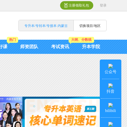
注册领取礼包
登录
专升本/专转本/专接本 内蒙古
切换项目/地区
热门
大纲、分数线
好课
师资团队
考试资讯
升本学院
公众号
抖音
bilibili