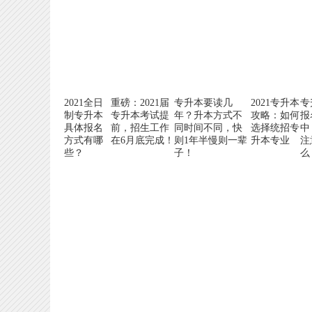
2021全日
重磅：2021届
专升本要读几
2021专升本
专
制专升本
专升本考试提
年？升本方式不
攻略：如何
报
具体报名
前，招生工作
同时间不同，快
选择统招专
中
方式有哪
在6月底完成！
则1年半慢则一辈
升本专业
注
些？
子！
么