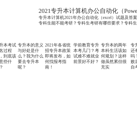
2021专升本计算机办公自动化（Powe
专升本计算机2021年办公自动化（excel）试题及答
专科生能不能考研？专科生考研有哪些要求？专科
升本考试
专升本的意义
2021年各省统
学前教育专升
专升本的两年
专
名过程
与好处是什
招专升本政策
本考几门？考
本科生活该如
还
，到底该
么？我为什么
即将发布，如
试难不难就业
何规划？这样
吗
意些什
要去专升本
何找报考指
前景好不好？
做虽然累但很
败
？
呢？
南！
充实
自