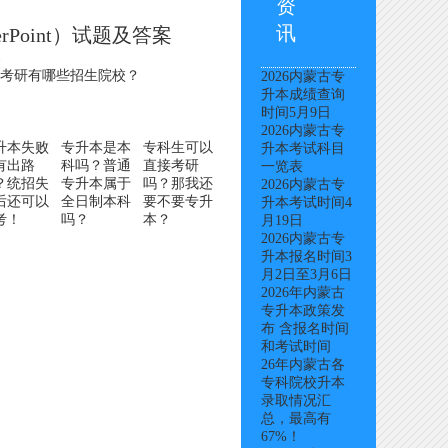
资
讯
rPoint）试题及答案
案
生考研有哪些招生院校？
2026内蒙古专
升本成绩查询
时间5月9日
2026内蒙古专
升本失败
专升本是本
专科生可以
升本考试科目
有出路
科吗？普通
直接考研
一览表
？统招失
专升本属于
吗？那我还
2026内蒙古专
后还可以
全日制本科
要不要专升
升本考试时间4
考！
吗？
本？
月19日
2026内蒙古专
升本报名时间3
月2日至3月6日
2026年内蒙古
专升本政策发
布 含报名时间
和考试时间
26年内蒙古各
专科院校升本
录取情况汇
总，最高有
67%！