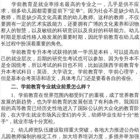
学前教育是就业率排名最高的专业之一，几乎是供不应
求，很多幼儿园都需要提前下“定单”。因为社会不是缺少幼儿
教师，而是缺少高文化高素质的幼儿教师。这样的教师，不仅
要拥有一定的艺术实践能力，还要拥有广博的文化素养和识物
察人的智慧，以及敏锐的科研意识以及良好的科研能力。幼儿
时期是形成性格人格发展的重要时期，因此学前教育在幼儿成
长过程中扮演着重要的角色。
学前教育专升本考试获得的第一学历是本科，可以提高自
己的就业层次，后期的研究生考试也可以参加。因为专升本不
是全国统考，所以考试的科目也不同，比如说陕西学前教育专
升本考试科目：英语、大学语文、学前教育学、学前心理学，
但是基本会考英语和语文，具体考几门还是要看各自的省份。
二、学前教育专业就业前景怎么样？
1、学前教育在世界范围内都受到了的重视，成了世界教育
发展的新趋势，也为学前教育的发展创造了有利条件。我国目
前的高等教育已经历史性地进入了国际公认的大众化的教育阶
段，在大学生就业市场风云变幻的今天，幼师毕业生却十分“抢
手”，就业市场十分宽松。
2、幼儿师资队伍建设取得重大突破，各地大力推进公办幼
儿园教师编制的核定工作，加大培养培训力度，多措并举加强