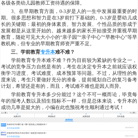
各级各类幼儿园教师工资待遇的保障。
3、在早期教育方面，0-3岁是人的一生中发展最重要的时
期。很多思想和智力是在3岁前打下基础的。0-3岁是婴幼儿成
长的关键期：最初的身体素质、智力发展、个性品质的形成于
发展都是从这里开始的。越来越多的家长开始接受并重视早期
教育，随处可见大大小小的“亲子园”“亲子中心”“早教中心”等早
教机构，但专业的早期教育师资严重不足。
三、学前教育
专升本
难不难？
学前教育专升本难不难？作为目前较为紧缺的专业之一，
考试的竞争压力自然是有的，考生在决定专升本之前就应该权
衡学习进度、考试难度、成本预算等问题。不过，从理性的角
度来说，考生只要做好充分的准备，提前规划自己的复习备考
计划，希望还是有的，而且，考试难不难也是因人而异。
学前教育专升本多少分能过？这个不可一概而论，毕竟每
年的报考人数以及招生指标不一样，但是总体来说，专升本的
成功几率是挺大的，小编在此也预祝考生顺利通过考试！
上一篇：
下一篇：
吉林专升
安徽专升
本考试报
本2021年
名流程，
医学检验
免费试学
网课购买
免费领课
历年真题
你都清楚
技术专业
了吗？
的考试科
推荐阅读
目有哪
些？
高考和专升本哪个难？哪个更容易上岸新疆本科？
2023/06/07
专升本备考资料
齐鲁师范学院专升本好考吗？难度适中相对好考！
2022/12/20
专升本招生院校