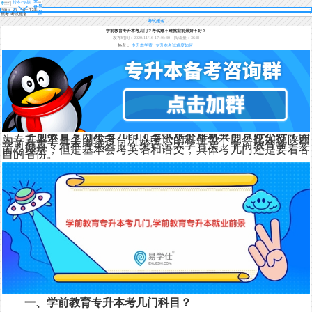
登
转本/专接
导
录
本
航
报考 考试报名
考试报名
学前教育专升本考几门？考试难不难就业前景好不好？
发布时间：2020/11/16 17:46:40
阅读量：3648
热点：
专升本学费
专升本考试难度如何
学前教育专升本考几门？考试难不难就业前景好不好？
因
为专升本不是全国统考，所以考试的科目也不同，比如说陕西
学前教育专升本考试科目：英语、大学语文、学前教育学、学
前心理学，但是基本会考英语和语文，具体考几门还是要看各
自的省份。
一、学前教育专升本考几门科目？