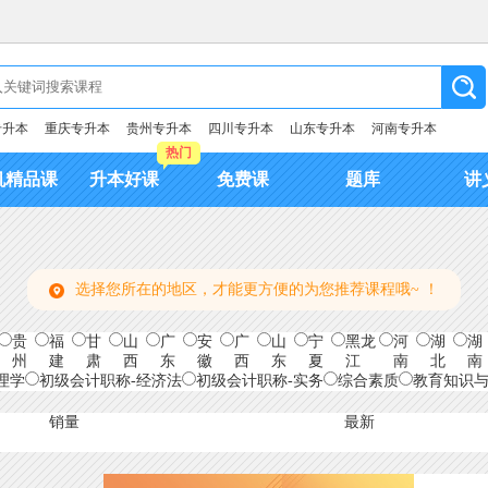
专升本
重庆专升本
贵州专升本
四川专升本
山东专升本
河南专升本
热门
机精品课
升本好课
免费课
题库
讲
选择您所在的地区，才能更方便的为您推荐课程哦~ ！
贵
福
甘
山
广
安
广
山
宁
黑龙
河
湖
湖
州
建
肃
西
东
徽
西
东
夏
江
南
北
南
理学
初级会计职称-经济法
初级会计职称-实务
综合素质
教育知识
销量
最新