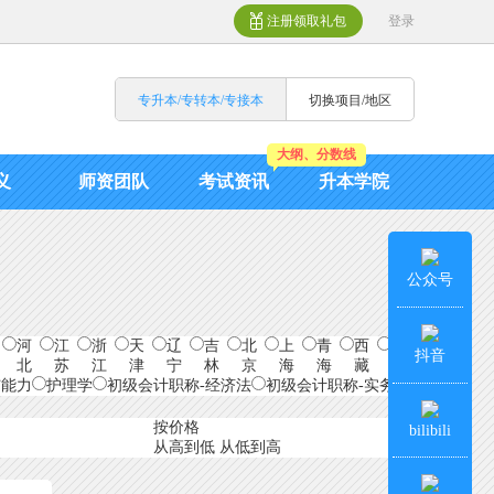
注册领取礼包
登录
专升本/专转本/专接本
切换项目/地区
大纲、分数线
义
师资团队
考试资讯
升本学院
公众号
河
江
浙
天
辽
吉
北
上
青
西
台
抖音
北
苏
江
津
宁
林
京
海
海
藏
湾
与能力
护理学
初级会计职称-经济法
初级会计职称-实务
按价格
bilibili
从高到低
从低到高