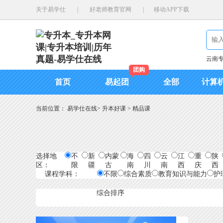
关于易学仕
|
好老师教育官网
|
移动APP下载
云南
团购
首页
易起团
全部
计算
当前位置：
易学仕在线
>
升本好课
>
精品课
选择地
不
新
内蒙
海
四
云
江
重
陕
区：
限
疆
古
南
川
南
西
庆
西
课程学科：
不限
综合素质
教育知识与能力
护
综合排序