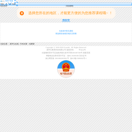
登
转本/专接
导
录
本
航
综合排序
筛选课程
选择您所在的地区，才能更方便的为您推荐课程哦~ ！
精选好课
当前条件暂无课程
请选择其他项目地区后查看
当前位置：
易学仕在线
>
升本好课
>
免费课
Copyright © 2018-2024 Exueshi. All Rights Reserved.
易学仕教育科技有限公司 版权所有
平台公约
出版物经营许可证渝南岸新出发书字第5001087306号
刷新页面
增值电信业务经营许可证：渝B2-20200188
安全证书
渝公网安备 50010802003061号
渝ICP备15008282号-1