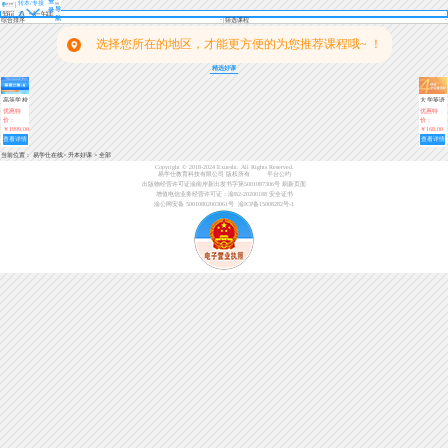
登
转本/专接
导
录
本
航
综合排序
筛选课程
选择您所在的地区，才能更方便的为您推荐课程哦~ ！
精选好课
高等学校
大学英语
英语三
四级考试
优惠特
优惠特
级-A（英
全科强化
价：
价：
语A级）
课适用于
￥1999.00
￥168.00
全国地区
查看详情
查看详情
当前位置：
易学仕在线
>
升本好课
>
全部
Copyright © 2018-2024 Exueshi. All Rights Reserved.
易学仕教育科技有限公司 版权所有
平台公约
出版物经营许可证渝南岸新出发书字第5001087306号
刷新页面
增值电信业务经营许可证：渝B2-20200188
安全证书
渝公网安备 50010802003061号
渝ICP备15008282号-1