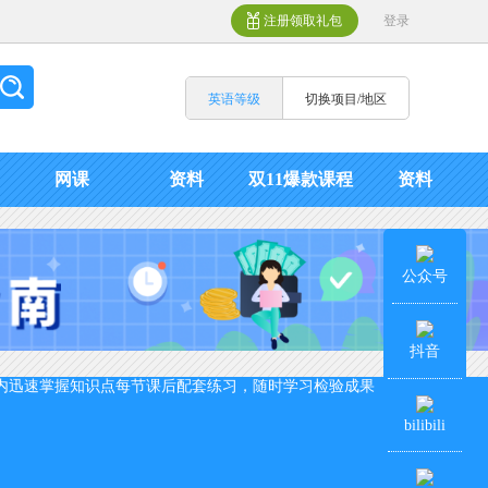
注册领取礼包
登录
英语等级
切换项目/地区
网课
资料
双11爆款课程
资料
公众号
抖音
内迅速掌握知识点
每节课后配套练习，随时学习检验成果
bilibili