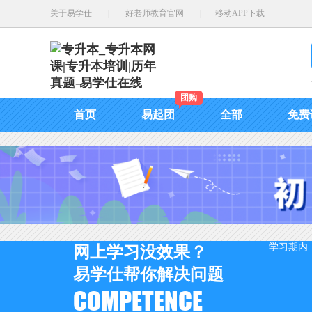
关于易学仕
|
好老师教育官网
|
移动APP下载
团购
首页
易起团
全部
免费
学习期内
网上学习没效果？
易学仕帮你解决问题
COMPETENCE