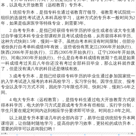
本，以及电大开放教育（远程教育）专升本。
1.统招专升本，是指专科生通过省教育厅领导、省教育考试院统一
组织的选拔性考试进入本科高校学习，这种方式的专升本一般时间为2
年，如果是临床医学等特殊专业，则需要3年。
2.自考专升本，是指已经获得专科学历的毕业生或者在读大专生通
过自学修完本科专业全部课程并且考试成绩合格，从而获得本科学历。
这种方式快则1.5年，慢则一辈子。虽然自考本科没有时间限制，但部分
省份执行自考单科成绩8年有效，这些省份有黑龙江(2006年开始执行)、
陕西(2006年开始执行)、江西(2005年开始执行)、辽宁(2004年开始执
行)、河南(2003年开始执行)。什么是自考单科成绩有效期？也就是如果
一科成绩考过关后八年你还没有考过全部科目毕业，那么这科就作废
了，但是没有满八年的科目还是继续有效。
3.成考专升本，是指已经获得专科学历的毕业生通过参加国家统一
的入学考试进入报考的本科高校学习，实习学分制。因学生层次、报考
专业以及学习方式不同，因此学习年限也不同。快则2年，慢则5-6年之
间。
4.电大专升本（远程教育），是指专科生通过电大开放教育方式获
得本科学历，电大的学习方式是跟成考专升本有些相似，实行学分制，
学生只要在规定时间内达到相应学分要求即可毕业。时间在2-8年之间。
以上就是专升本要读几年的全部内容了，易学仕提供统招专升本网
课培训，让你随时随地学习，提高你的学习效率，更轻松的成功升本，
需要的同学可以咨询我们哟！
上一篇：
下一篇：
根据历年
2021河北
甘肃专升
专接本报