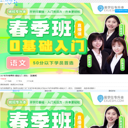
登
转本/专接
导
录
本
航
打开易学仕APP
2027专升本春季班-0基础入门（语文）【直播课】
￥49.00
12个视频
1个考试
10节直播
课程有效期：购课后365天有效
专升本网课平台【易学仕在线】为广大专升本考生精心打造2027专升本春季班-0基础入门（语文）【直播课】，祝您考试顺利！
课程大纲
老师简介
课程评价
课程介绍