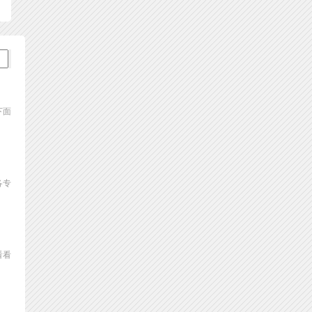
下面
各专
看看