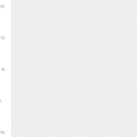
语和
学语
。例
织。
和电