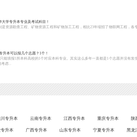
南华大学专升本专业及考试科目！
分别是资源勘查工程、矿物资源工程和矿物加工工程，相比23年缩招了物联网工程，各
湖南专升本可以报几个志愿？1个！
此只能填报1所本科高校的1个对应本科专业。其实这么多年一直都是1个志愿并没有发
虑...
四川专升本
云南专升本
江西专升本
重庆专升本
陕
徽专升本
广西专升本
山东专升本
宁夏专升本
黑龙