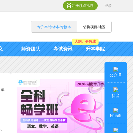
注册领取礼包
登录
专升本/专转本/专接本
切换项目/地区
大纲、分数线
义
师资团队
考试资讯
升本学院
公众号
名单
抖音
bilibili
学、