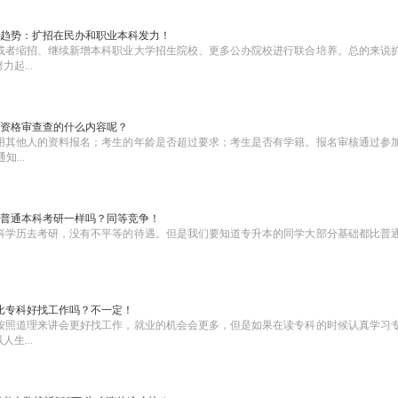
趋势：扩招在民办和职业本科发力！
或者缩招、继续新增本科职业大学招生院校、更多公办院校进行联合培养。总的来说
起...
资格审查查的什么内容呢？
用其他人的资料报名；考生的年龄是否超过要求；考生是否有学籍。报名审核通过参
...
普通本科考研一样吗？同等竞争！
科学历去考研，没有不平等的待遇。但是我们要知道专升本的同学大部分基础都比普
比专科好找工作吗？不一定！
按照道理来讲会更好找工作，就业的机会会更多，但是如果在读专科的时候认真学习
生...