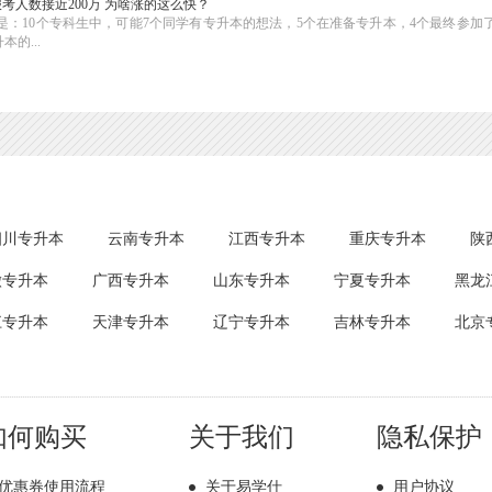
报考人数接近200万 为啥涨的这么快？
结就是：10个专科生中，可能7个同学有专升本的想法，5个在准备专升本，4个最终参加
的...
四川专升本
云南专升本
江西专升本
重庆专升本
陕
徽专升本
广西专升本
山东专升本
宁夏专升本
黑龙
江专升本
天津专升本
辽宁专升本
吉林专升本
北京
如何购买
关于我们
隐私保护
优惠券使用流程
关于易学仕
用户协议