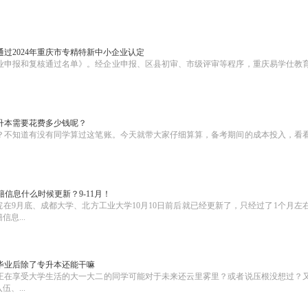
过2024年重庆市专精特新中小企业认定
企业申报和复核通过名单》。经企业申报、区县初审、市级评审等程序，重庆易学仕教
。
升本需要花费多少钱呢？
？不知道有没有同学算过这笔账。今天就带大家仔细算算，备考期间的成本投入，看
籍信息什么时候更新？9-11月！
学院在9月底、成都大学、北方工业大学10月10日前后就已经更新了，只经过了1个月左
息...
毕业后除了专升本还能干嘛
正在享受大学生活的大一大二的同学可能对于未来还云里雾里？或者说压根没想过？
、...