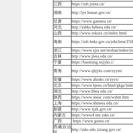
江西
https://zsb.jxeea.cn/
湖南
http://jyt.hunan.gov.cn/
甘肃
https://www.ganseea.cn/
河北
http://zsbks.hebeea.edu.cn/
山西
http://www.sxkszx.cn/index.html
海南
https://zsb.hnks.gov.cn/zsbclient/ZS
浙江
https://www.zjzs.net/moban/index/i
吉林
http://www.jleea.edu.cn/
宁夏
https://baoming.nxjyks.c/
青海
http://www.qhjyks.com/zyym/
安徽
https://www.ahzsks.cn/zyyx/
北京
https://www.bjeea.cn/html/gkgz/ind
湖北
http://www.hbea.edu.cn/
陕西
https://www.sneac.com/wsbm.htm
上海
https://www.shmeea.edu.cn/
新疆
http://www.xjzk.gov.cn/
内蒙古
https://www4.nm.zsks.cn/
广西
https://www.gxeea.cn/
西藏自治
http://zsks.edu.xizang.gov.cn/
区