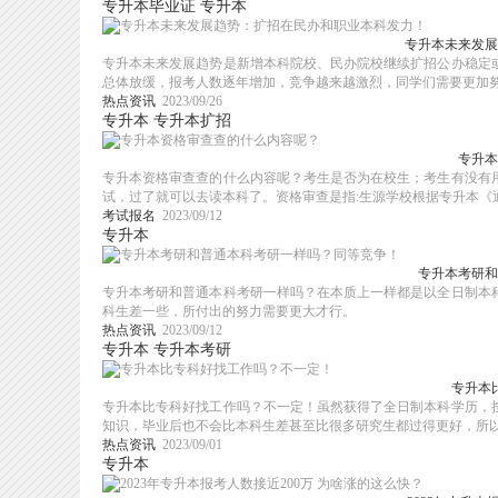
专升本毕业证
专升本
专升本未来发展
专升本未来发展趋势是新增本科院校、民办院校继续扩招公办稳定
总体放缓，报考人数逐年增加，竞争越来越激烈，同学们需要更加努力
热点资讯
2023/09/26
专升本
专升本扩招
专升本
专升本资格审查查的什么内容呢？考生是否为在校生；考生有没有
试，过了就可以去读本科了。资格审查是指:生源学校根据专升本《通知
考试报名
2023/09/12
专升本
专升本考研和
专升本考研和普通本科考研一样吗？在本质上一样都是以全日制本
科生差一些，所付出的努力需要更大才行。
热点资讯
2023/09/12
专升本
专升本考研
专升本
专升本比专科好找工作吗？不一定！虽然获得了全日制本科学历，
知识，毕业后也不会比本科生差甚至比很多研究生都过得更好，所以人
热点资讯
2023/09/01
专升本