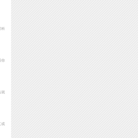
育科
看你
右就
又或