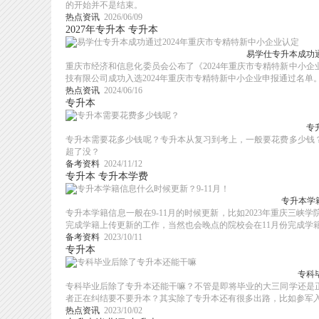
的开始并不是结束。
热点资讯
2026/06/09
2027年专升本
专升本
易学仕专升本成功通
重庆市经济和信息化委员会公布了《2024年重庆市专精特新中小
技有限公司成功入选2024年重庆市专精特新中小企业申报通过名单
热点资讯
2024/06/16
专升本
专
专升本需要花多少钱呢？专升本从复习到考上，一般要花费多少钱
超了没？
备考资料
2024/11/12
专升本
专升本学费
专升本学
专升本学籍信息一般在9-11月的时候更新，比如2023年重庆三峡
完成学籍上传更新的工作，当然也会晚点的院校会在11月份完成学籍信
备考资料
2023/10/11
专升本
专科
专科毕业后除了专升本还能干嘛？不管是即将毕业的大三同学还是
者正在纠结要不要升本？其实除了专升本还有很多出路，比如参军入伍
热点资讯
2023/10/02