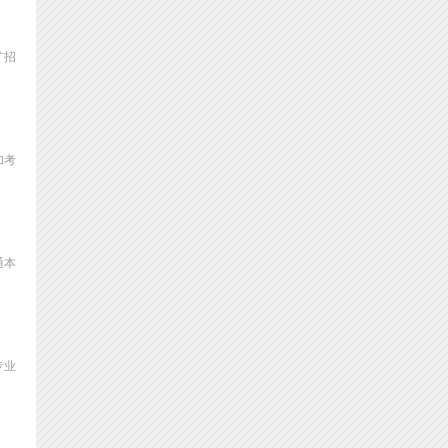
扩招
加考
通本
专业