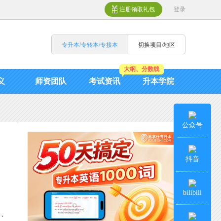
注册领取礼包
登录
专升本/专转本/专接本
切换项目/地区
大纲、分数线
义
师资团队
考试资讯
升本学院
公众号
抖音
bilibili
）、