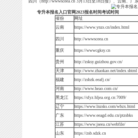
四川（http://wwwsceea.cn 3月13日至18日
专升本报名入口官网2023报名时间考试时间
省份
网址
云南
https://www.ynzs.cn/index.html
四川
http://wwwsceea.cn
重庆
https://wwwcgksy.cn
贵州
http://zsksy.guizhou.gov.cn/
天津
http://www.zhaokao.net/index.shtml
福建
http://zsbzk.eeafj.cn/
河南
http://www.heao.com.cn/
黑龙江
https://sfyz.hljea.org.cn:7009/
辽宁
https://www.lnzsks.com/wbzx.html
广东
https://www.eeagd.edu.cn/ptzsbks
江苏
https://www.jseea.cn/webfile/
山东
https://zsb.sdzk.cn