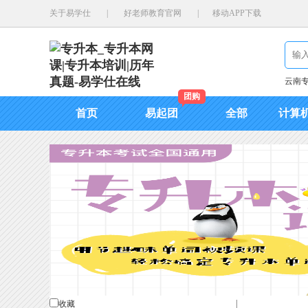
关于易学仕
|
好老师教育官网
|
移动APP下载
云南
团购
首页
易起团
全部
计算
|
收藏