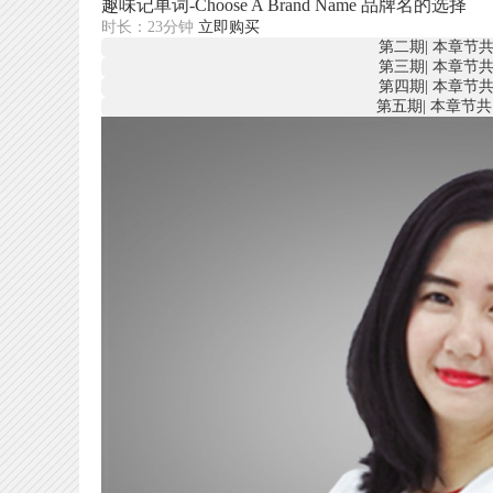
趣味记单词-Choose A Brand Name 品牌名的选择
时长：23分钟
立即购买
第二期
|
本章节共
第三期
|
本章节共
第四期
|
本章节共
第五期
|
本章节共