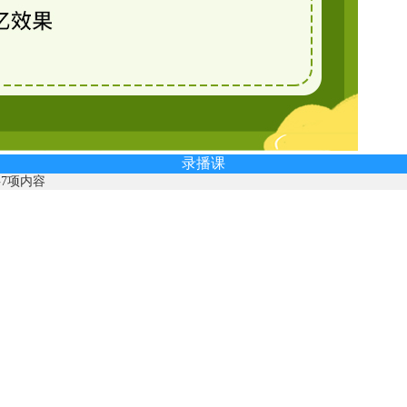
录播课
7项内容