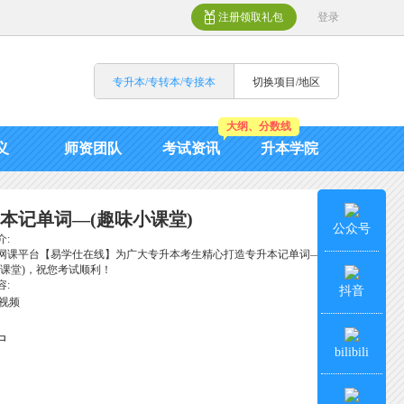
注册领取礼包
登录
专升本/专转本/专接本
切换项目/地区
大纲、分数线
义
师资团队
考试资讯
升本学院
本记单词—(趣味小课堂)
公众号
介:
网课平台【易学仕在线】为广大专升本考生精心打造专升本记单词—
小课堂)，祝您考试顺利！
容:
抖音
个视频
中
bilibili