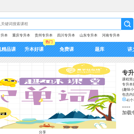
专升本
重庆专升本
贵州专升本
四川专升本
山东专升本
河南专升本
热门
机精品课
升本好课
免费课
题库
讲
专升
课程简
专升本
(趣味
包含内
41
----
加载
分享