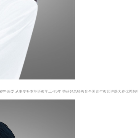
资料编委 从事专升本英语教学工作6年 荣获好老师教育全国青年教师讲课大赛优秀教