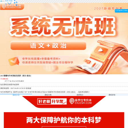
登
转本/专接
导
录
本
航
打开易学仕APP
2027新疆专升本系统无忧班（语文+政治）
￥1499.00
28个产品
班主任全程服务
包含课程实体图书或资料
课程有效期：2027-04-09 23:59:59 前有效
专升本网课平台【易学仕在线】为广大专升本考生精心打造2027新疆专升本系统无忧班（语文+政治），祝您考试顺利！
课程大纲
老师简介
课程评价
课程介绍