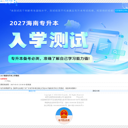
登
转本/专接
导
录
本
航
打开易学仕APP
2027海南专升本入学测试
免费课程
1个考试
课程有效期：2027-03-31 23:59:59 前有效
专升本网课平台【易学仕在线】为广大专升本考生精心打造2027海南专升本入学测试，祝您考试顺利！
课程大纲
课程介绍
Copyright © 2018-2024 Exueshi. All Rights Reserved.
易学仕教育科技有限公司 版权所有
平台公约
出版物经营许可证渝南岸新出发书字第5001087306号
刷新页面
增值电信业务经营许可证：渝B2-20200188
安全证书
渝公网安备 50010802003061号
渝ICP备15008282号-1