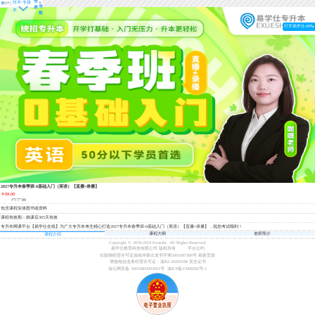
登
转本/专接
导
录
本
航
打开易学仕APP
2027专升本春季班-0基础入门（英语）【直播+录播】
￥69.00
2个产品
包含课程实体图书或资料
课程有效期：购课后365天有效
专升本网课平台【易学仕在线】为广大专升本考生精心打造2027专升本春季班-0基础入门（英语）【直播+录播】，祝您考试顺利！
课程大纲
老师简介
课程介绍
Copyright © 2018-2024 Exueshi. All Rights Reserved.
易学仕教育科技有限公司 版权所有
平台公约
出版物经营许可证渝南岸新出发书字第5001087306号
刷新页面
增值电信业务经营许可证：渝B2-20200188
安全证书
渝公网安备 50010802003061号
渝ICP备15008282号-1