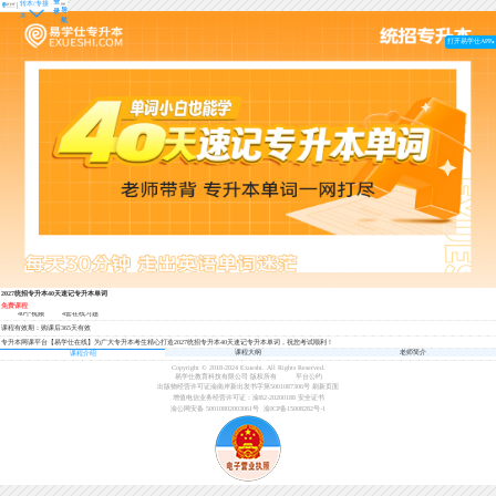
登
转本/专接
导
录
本
航
打开易学仕APP
2027统招专升本40天速记专升本单词
免费课程
40个视频
4套在线习题
课程有效期：购课后365天有效
专升本网课平台【易学仕在线】为广大专升本考生精心打造2027统招专升本40天速记专升本单词，祝您考试顺利！
课程大纲
老师简介
课程介绍
Copyright © 2018-2024 Exueshi. All Rights Reserved.
易学仕教育科技有限公司 版权所有
平台公约
出版物经营许可证渝南岸新出发书字第5001087306号
刷新页面
增值电信业务经营许可证：渝B2-20200188
安全证书
渝公网安备 50010802003061号
渝ICP备15008282号-1