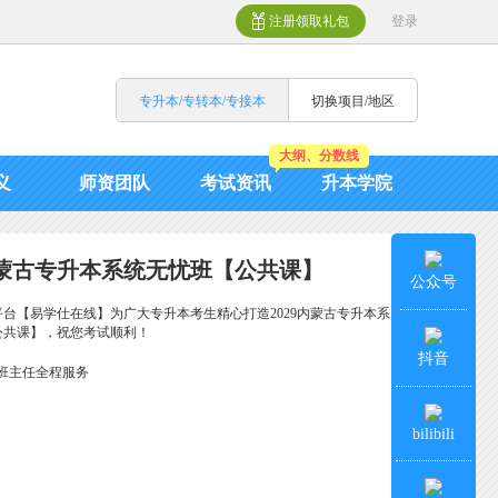
注册领取礼包
登录
专升本/专转本/专接本
切换项目/地区
大纲、分数线
义
师资团队
考试资讯
升本学院
9内蒙古专升本系统无忧班【公共课】
公众号
台【易学仕在线】为广大专升本考生精心打造2029内蒙古专升本系
公共课】，祝您考试顺利！
抖音
班主任全程服务
bilibili