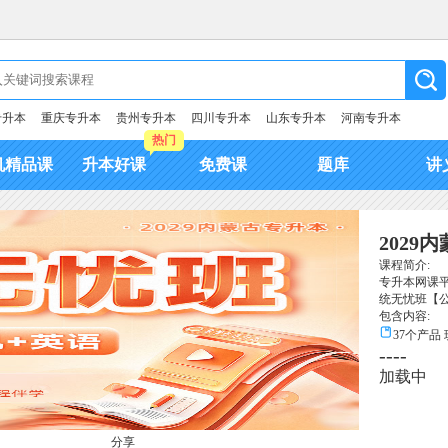
专升本
重庆专升本
贵州专升本
四川专升本
山东专升本
河南专升本
热门
机精品课
升本好课
免费课
题库
讲
202
课程简介:
专升本网课平
统无忧班【
包含内容:
37个产品
----
加载中
分享