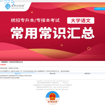
登
转本/专接
导
录
本
航
打开易学仕APP
【免费资料】大学语文常用常识汇总
免费课程
课程有效期：购课后30天有效
专升本网课平台【易学仕在线】为广大专升本考生精心打造【免费资料】大学语文常用常识汇总，祝您考试顺利！
课程大纲
课程评价
课程介绍
该资料适用于全国统招专升本/专接本大学语文考试
暂只支持在易学仕在线APP查看
Copyright © 2018-2024 Exueshi. All Rights Reserved.
易学仕教育科技有限公司 版权所有
平台公约
出版物经营许可证渝南岸新出发书字第5001087306号
刷新页面
增值电信业务经营许可证：渝B2-20200188
安全证书
渝公网安备 50010802003061号
渝ICP备15008282号-1