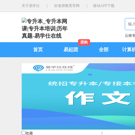
关于易学仕
|
好老师教育官网
|
移动APP下载
云南
团购
首页
易起团
全部
计算
|
收藏