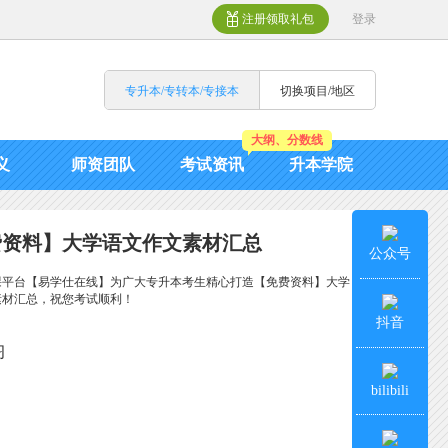
注册领取礼包
登录
专升本/专转本/专接本
切换项目/地区
大纲、分数线
义
师资团队
考试资讯
升本学院
费资料】大学语文作文素材汇总
公众号
课平台【易学仕在线】为广大专升本考生精心打造【免费资料】大学
素材汇总，祝您考试顺利！
抖音
习
bilibili