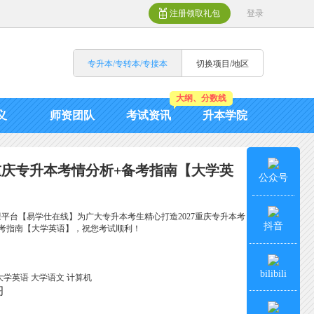
注册领取礼包
登录
专升本/专转本/专接本
切换项目/地区
大纲、分数线
义
师资团队
考试资讯
升本学院
7重庆专升本考情分析+备考指南【大学英
公众号
平台【易学仕在线】为广大专升本考生精心打造2027重庆专升本考
抖音
备考指南【大学英语】，祝您考试顺利！
bilibili
大学英语
大学语文
计算机
习