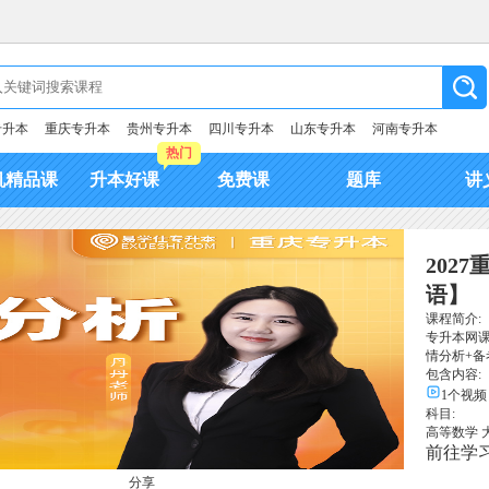
专升本
重庆专升本
贵州专升本
四川专升本
山东专升本
河南专升本
热门
机精品课
升本好课
免费课
题库
讲
202
语】
课程简介:
专升本网课
情分析+
包含内容:
1个视频
科目:
高等数学
前往学
分享