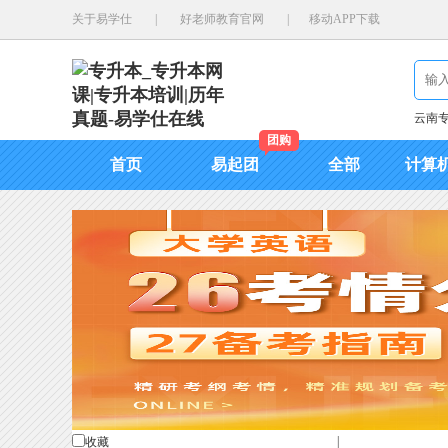
关于易学仕
|
好老师教育官网
|
移动APP下载
云南
团购
首页
易起团
全部
计算
|
收藏