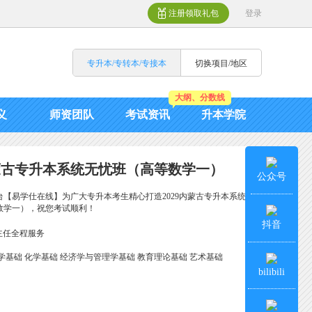
注册领取礼包
登录
专升本/专转本/专接本
切换项目/地区
大纲、分数线
义
师资团队
考试资讯
升本学院
内蒙古专升本系统无忧班（高等数学一）
公众号
台【易学仕在线】为广大专升本考生精心打造2029内蒙古专升本系统
数学一），祝您考试顺利！
抖音
主任全程服务
学基础
化学基础
经济学与管理学基础
教育理论基础
艺术基础
bilibili