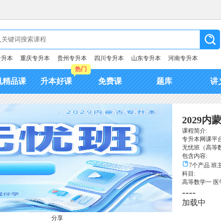
专升本
重庆专升本
贵州专升本
四川专升本
山东专升本
河南专升本
热门
机精品课
升本好课
免费课
题库
讲
2029
课程简介:
专升本网课平
无忧班（高等
包含内容:
7个产品
班
科目:
高等数学一
医
----
加载中
分享