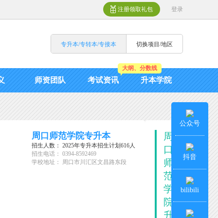
注册领取礼包
登录
专升本/专转本/专接本
切换项目/地区
大纲、分数线
义
师资团队
考试资讯
升本学院
公众号
周口师范学院专升本
周
招生人数： 2025年专升本招生计划616人
口
招生电话： 0394-8592469
抖音
师
学校地址： 周口市川汇区文昌路东段
范
学
bilibili
院
升