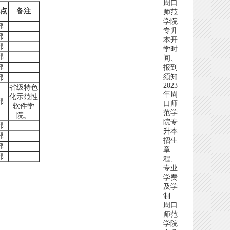
周口
点
备注
师范
学院
部
专升
部
本开
部
学时
部
间、
部
报到
须知
部
2023
省级特色
年周
化示范性
部
口师
软件学
范学
院。
院专
部
升本
部
招生
部
章
部
程、
专业
学费
及学
制
周口
师范
学院