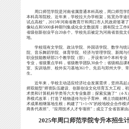
周口师范学院是河南省属普通本科高校，周口师范学院始建
本科高等院校。近年来，学校拉大办学框架，拓宽办学途径
试点高校”，2015年河南省教育厅和周口市人民政府签
像站点和5000多种期刊集成化全文数据库；拥有院士工
省级创新创业平台20余个。学校先后被定为河南省首批文
地。
学校现有文学院、政法学院、外国语学院、数学与统计
院、音乐舞蹈学院、体育学院、经济与管理学院、新闻与
职业技能教研部21个教学院（部），开设有58个本科专
专业，省级重点学科，省级教学团队30余个；省级精品课
室、实训场所、校外实习基地361个。先后与郑州大学
生。
近年来，学校主动适应经济社会发展需求，坚持高起点
师双能型”师资队伍建设、创新创业文化培育五大工程，
术类和计算机科学类等六大专业集群；探索实施了“（4-X）
养模式改革；打造了植物遗传与分子育种、稀土功能材料
术成果相继落地生根；构建了“1+1+N”的校地校企合作
商务代表班”、“应用技术人才专项班”；成立了全省首家
2025年周口师范学院专升本招生