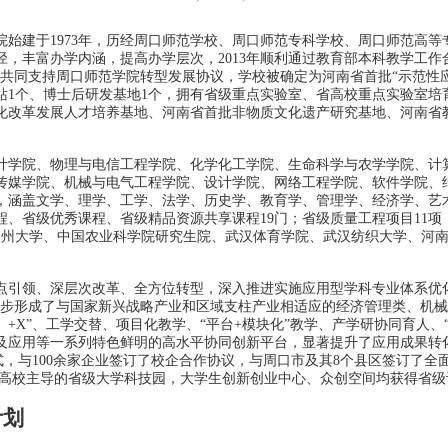
于1973年，历经周口师范学校、周口师范专科学校、周口师范高等专
，丰富办学内涵，提高办学层次，2013年顺利通过教育部本科教学工作合
署了共同支持周口师范学院转型发展协议，学校被确定为河南省首批“示范性
作站1个、博士后研发基地1个，拥有省级重点实验室、省高校重点实验室
化改革发展人才培养基地、河南省首批非物质文化遗产研究基地、河南省教
学院、物理与电信工程学院、化学化工学院、生命科学与农学学院、计
传媒学院、机械与电气工程学院、设计学院、网络工程学院、软件学院、
业，涵盖文学、理学、工学、法学、历史学、教育学、管理学、经济学、艺
程、省级优秀课程、省级精品资源共享课程19门；省级质量工程项目11项
、常州大学、中国农业科学院研究生院、武汉体育学院、武汉纺织大学、河
引领、深层次改革、全方位转型，深入推进实施应用型学科专业体系优化
初步形成了与国家新兴战略产业和区域支柱产业相适应的经济管理类、机
+X”、工学交替、项目化教学、“平台+模块化”教学、产学研协同育人、“
及应用等一系列特色鲜明的高水平协同创新平台，显著提升了应用成果转
模式，与100余家企业签订了校企合作协议，与周口市及其8个县区签订了
由高校主导的省级大学科技园，大学生创新创业中心、众创空间均获得省级
计划