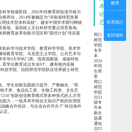
微博
本
科学校诸阶段，2002年经教育部批准升格为
动
格评估，2014年被确定为“河南省转型发展
态
联系我们
应用技术型本科高校”。建有中国学术期刊网镜
培育基地、省高校人文社科研究重点培育基地、
师教育改革创新示范区和“国培计划”培训基
周口
返回顶部
师范
学院
算机科学与技术学院、教育科学学院、美术学
专升
继续教育学院、马克思主义学院、公共艺术与
本
术学等9大学科门类。现有国家级、省级特色
2024
，双学位教育试点专业8个。建有校内实验
年招
南科技学院、信阳师范学院联合培养硕士研究
生简
章
周口
、学生创新实践能力提升、产教融合、“双
师范
械电子类、食品化工类、生物工程类、文化艺
学院
1234”创新创业教育模式等多种形式的人才培
2023
化能力，一批具有学校自主知识产权的应用技
级专
全面战略合作协议，与企业合作开办了“科信海外
升本
认定。
新生
选课
通知
2023