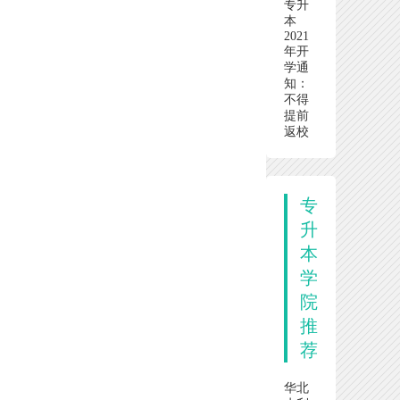
专升
本
2021
年开
学通
知：
不得
提前
返校
专
升
本
学
院
推
荐
华北